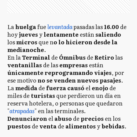
La
huelga
fue
levantada
pasadas las
16.00
de
hoy
jueves
y
lentamente
están
saliendo
los
micros
que n
o lo hicieron desde la
medianoche
.
En la
Terminal
de
Ómnibus
de
Retiro
las
ventanillas
de las
empresas
están
únicamente reprogramando viajes
, por
ese motivo
no se venden nuevos pasajes
.
La
medida
de
fuerza causó
el
enojo
de
miles de
turistas
que perdieron un día en
reserva hotelera, o personas que quedaron
"
atrapadas
" en las terminales.
Denunciaron
el
abuso
de
precios
en los
puestos
de
venta
de
alimentos
y
bebidas
.