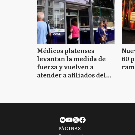
Médicos platenses
Nuev
levantan la medida de
60 p
fuerza y vuelven a
ram
atender a afiliados del
IOMA
PÁGINAS