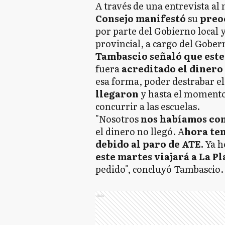
A través de una entrevista al
Consejo manifestó
su
preoc
por parte del Gobierno local y
provincial, a cargo del Gobe
Tambascio señaló que este
fuera
acreditado el dinero 
esa forma, poder destrabar e
llegaron
y hasta el momento
concurrir a las escuelas.
"Nosotros
nos habíamos co
el dinero no llegó. A
hora te
debido al paro de ATE.
Ya h
este martes viajará a La P
pedido", concluyó Tambascio
Ads