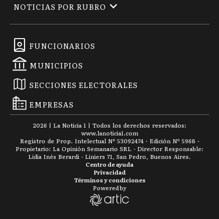
NOTICIAS POR RUBRO
FUNCIONARIOS
MUNICIPIOS
SECCIONES ELECTORALES
EMPRESAS
2026
|
La Noticia 1
| Todos los derechos reservados:
www.
lanoticia1.com
Registro de Prop. Intelectual Nº 53092474 · Edición Nº
5968
-
Propietario: La Opinión Semanario SRL - Director Responsable:
Lidia Inés Berardi - Liniers 71, San Pedro, Buenos Aires.
Centro de ayuda
Privacidad
Términos y condiciones
Powered by