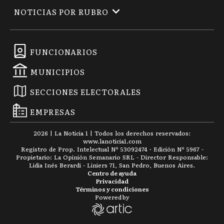
NOTICIAS POR RUBRO
FUNCIONARIOS
MUNICIPIOS
SECCIONES ELECTORALES
EMPRESAS
2026
|
La Noticia 1
| Todos los derechos reservados:
www.
lanoticia1.com
Registro de Prop. Intelectual Nº 53092474 · Edición Nº
5967
-
Propietario: La Opinión Semanario SRL - Director Responsable:
Lidia Inés Berardi - Liniers 71, San Pedro, Buenos Aires.
Centro de ayuda
Privacidad
Términos y condiciones
Powered by