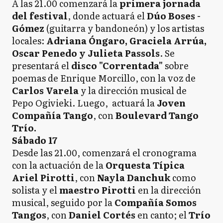
A las 21.00 comenzará la
primera jornada
del festival
, donde actuará el
Dúo Boses -
Gómez
(guitarra y bandoneón) y los artistas
locales:
Adriana Óngaro, Graciela Arrúa,
Oscar Penedo y Julieta Passols
. Se
presentará el
disco "Correntada"
sobre
poemas de Enrique Morcillo, con la voz de
Carlos Varela
y la dirección musical de
Pepo Ogivieki. Luego, actuará la
Joven
Compañía Tango
, con
Boulevard Tango
Trío.
Sábado 17
Desde las 21.00, comenzará el cronograma
con la actuación de la
Orquesta Típica
Ariel Pirotti
, con
Nayla Danchuk
como
solista y el
maestro Pirotti
en la dirección
musical, seguido por la
Compañía Somos
Tangos
, con
Daniel Cortés
en canto; el
Trío