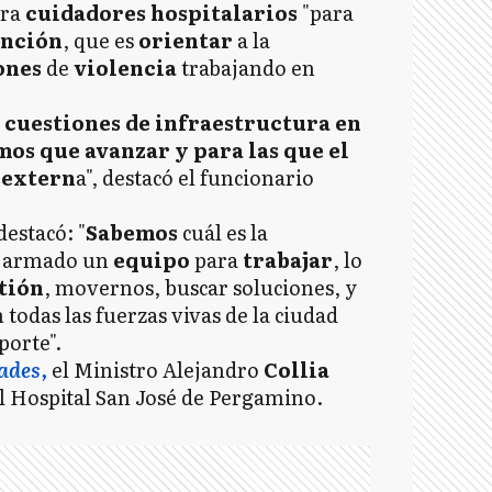
ara
cuidadores hospitalarios
"para
unción
, que es
orientar
a la
ones
de
violencia
trabajando en
cuestiones de infraestructura en
os que avanzar y para las que el
 extern
a", destacó el funcionario
destacó: "
Sabemos
cuál es la
s armado un
equipo
para
trabajar
, lo
tión
, movernos, buscar soluciones, y
todas las fuerzas vivas de la ciudad
porte".
ades,
el Ministro Alejandro
Collia
l Hospital San José de Pergamino.