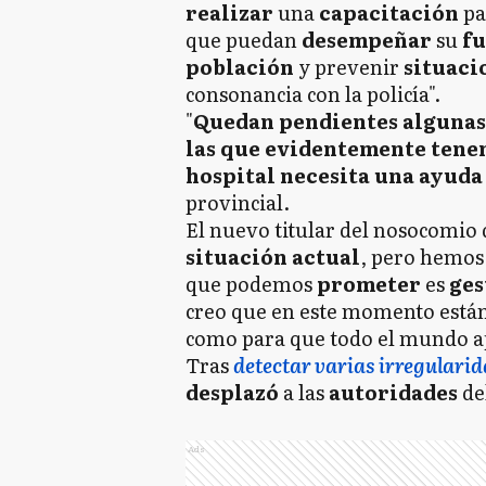
realizar
una
capacitación
p
que puedan
desempeñar
su
f
población
y prevenir
situaci
consonancia con la policía".
"
Quedan pendientes algunas 
las que evidentemente tenem
hospital necesita una ayuda
provincial.
El nuevo titular del nosocomio 
situación actual
, pero hemo
que podemos
prometer
es
ges
creo que en este momento están 
como para que todo el mundo a
Tras
detectar varias irregularid
desplazó
a las
autoridades
de
Ads