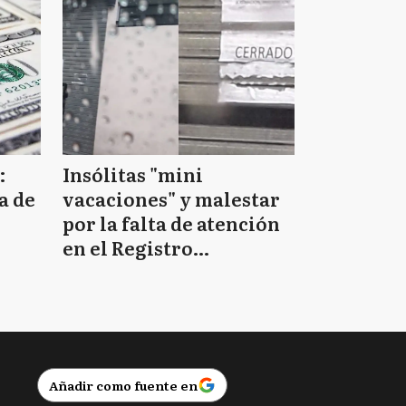
:
Insólitas "mini
a de
vacaciones" y malestar
por la falta de atención
en el Registro
Provincial de las
Personas
Añadir como fuente en