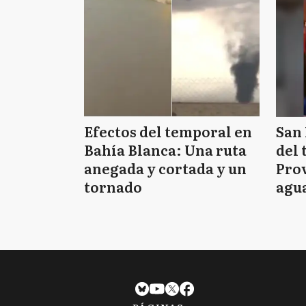
Efectos del temporal en
San 
Bahía Blanca: Una ruta
del 
anegada y cortada y un
Prov
tornado
agua
tie