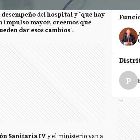
l
desempeño
del
hospital
y "
que hay
Funci
un impulso mayor, creemos que
ueden dar esos cambios
".
Distri
P
Ads
ón Sanitaria IV
y el ministerio van a