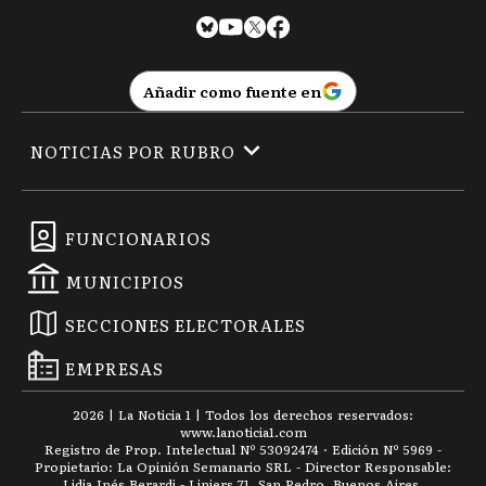
Añadir como fuente en
NOTICIAS POR RUBRO
FUNCIONARIOS
MUNICIPIOS
SECCIONES ELECTORALES
EMPRESAS
2026
|
La Noticia 1
| Todos los derechos reservados:
www.
lanoticia1.com
Registro de Prop. Intelectual Nº 53092474 · Edición Nº
5969
-
Propietario: La Opinión Semanario SRL - Director Responsable:
Lidia Inés Berardi - Liniers 71, San Pedro, Buenos Aires.