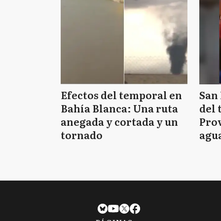
Efectos del temporal en
San 
Bahía Blanca: Una ruta
del 
anegada y cortada y un
Prov
tornado
agua
tie