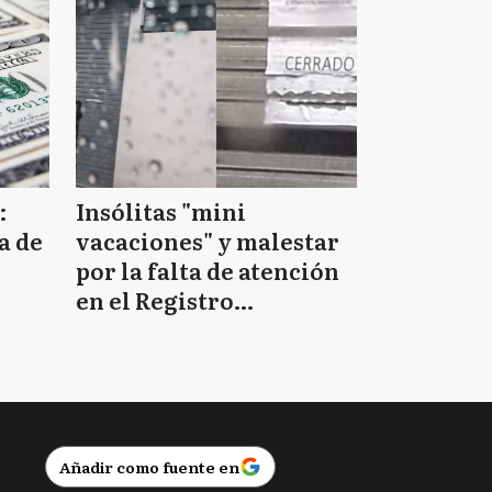
:
Insólitas "mini
a de
vacaciones" y malestar
por la falta de atención
en el Registro
Provincial de las
Personas
Añadir como fuente en