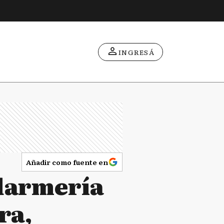
INGRESÁ
Añadir como fuente en
darmería
ra,