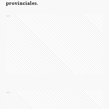
provinciales
.
Ads
Ads