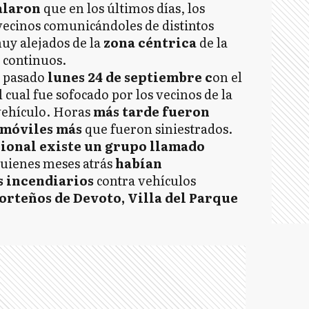
alaron
que en los últimos días, los
vecinos comunicándoles de distintos
y alejados de la
zona céntrica
de la
e continuos.
 pasado
lunes 24 de septiembre c
on el
el cual fue sofocado por los vecinos de la
vehículo. Horas
más tarde fueron
omóviles más
que fueron siniestrados.
cional existe un grupo llamado
uienes meses atrás
habían
s incendiarios
contra vehículos
orteños de Devoto, Villa del Parque