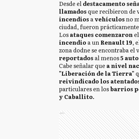
Desde el
destacamento señ
llamados
que recibieron de 
incendios
a
vehículos
no mu
ciudad, fueron prácticament
Los
ataques comenzaron
el
incendio
a un
Renault 19
, 
zona dodne se encontraba el 
reportados
al menos
5 aut
Cabe señalar que
a nivel na
"Liberación de la Tierra"
q
reivindicado los atentado
particulares en los
barrios p
y Caballito.
Ads