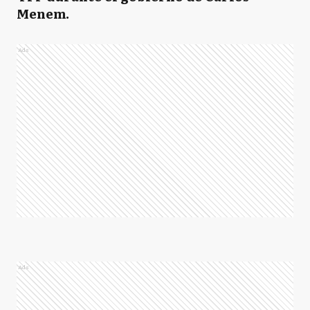
Menem.
Ads
Ads