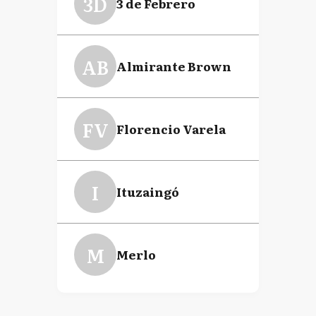
3D
3 de Febrero
AB
Almirante Brown
FV
Florencio Varela
I
Ituzaingó
M
Merlo