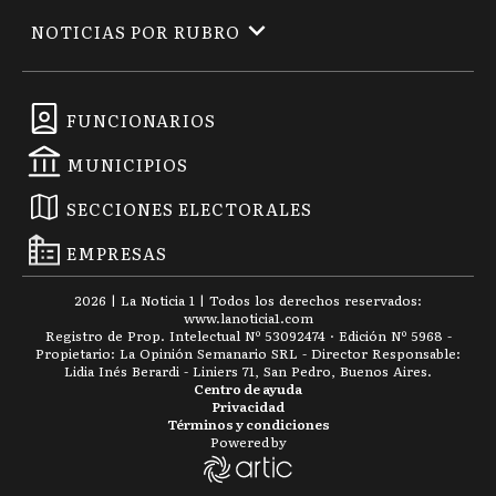
NOTICIAS POR RUBRO
FUNCIONARIOS
MUNICIPIOS
SECCIONES ELECTORALES
EMPRESAS
2026
|
La Noticia 1
| Todos los derechos reservados:
www.
lanoticia1.com
Registro de Prop. Intelectual Nº 53092474 · Edición Nº
5968
-
Propietario: La Opinión Semanario SRL - Director Responsable:
Lidia Inés Berardi - Liniers 71, San Pedro, Buenos Aires.
Centro de ayuda
Privacidad
Términos y condiciones
Powered by