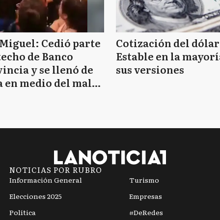
Miguel: Cedió parte
Cotización del dólar
techo de Banco
Estable en la mayorí
incia y se llenó de
sus versiones
 en medio del mal
mpo
NOTICIAS POR RUBRO
Información General
Turismo
Elecciones 2025
Empresas
Política
#DeRedes