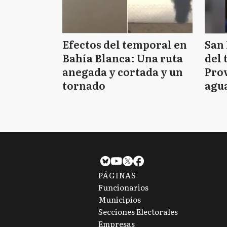
Efectos del temporal en
San 
Bahía Blanca: Una ruta
del 
anegada y cortada y un
Prov
tornado
agua
tie
PÁGINAS
Funcionarios
Municipios
Secciones Electorales
Empresas