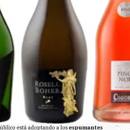
úblico está adoptando a los
espumantes
Ads