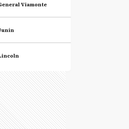
General Viamonte
Junín
Lincoln