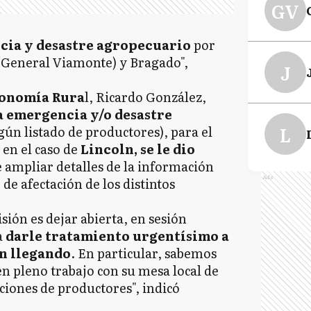
GV
cia y desastre agropecuario
por
(General Viamonte) y Bragado",
J
conomía Rura
l, Ricardo González,
 emergencia y/o desastre
L
gún listado de productores), para el
 en el caso de
Lincoln, se le dio
 ampliar detalles de la información
Ads
de afectación de los distintos
sión es dejar abierta, en sesión
a
darle tratamiento urgentísimo a
n llegando
. En particular, sabemos
en pleno trabajo con su mesa local de
iones de productores", indicó