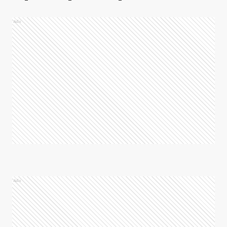
Ads
Ads