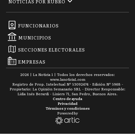
NOTICIAS POR RUBRO
FUNCIONARIOS
MUNICIPIOS
SECCIONES ELECTORALES
EMPRESAS
2026
|
La Noticia 1
| Todos los derechos reservados:
www.
lanoticia1.com
Registro de Prop. Intelectual Nº 53092474 · Edición Nº
5968
-
Propietario: La Opinión Semanario SRL - Director Responsable:
Lidia Inés Berardi - Liniers 71, San Pedro, Buenos Aires.
Centro de ayuda
Privacidad
Términos y condiciones
Powered by