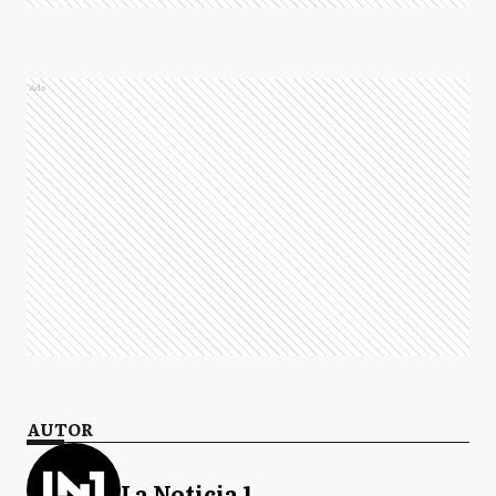
Ads
AUTOR
La Noticia 1