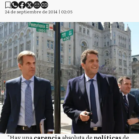
24 de septiembre de 2014 | 02:05
"Hay una
carencia
absoluta de
políticas
de