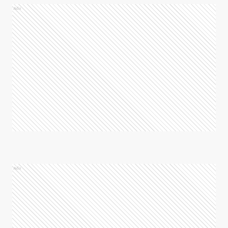
Ads
Ads