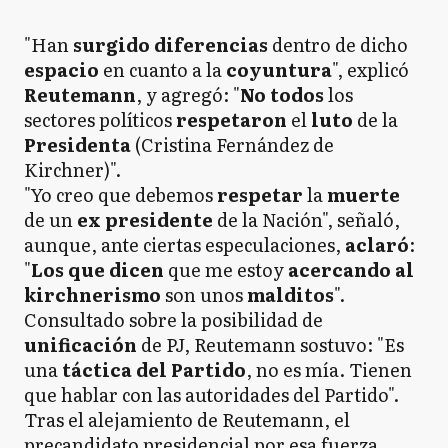
"Han
surgido diferencias
dentro de dicho
espacio
en cuanto a la
coyuntura
", explicó
Reutemann
, y agregó: "
No todos
los
sectores políticos
respetaron
el
luto
de la
Presidenta
(Cristina Fernández de
Kirchner)".
"Yo creo que debemos
respetar
la
muerte
de un
ex presidente
de la Nación", señaló,
aunque, ante ciertas especulaciones,
aclaró
:
"
Los que dicen
que me estoy
acercando al
kirchnerismo
son unos
malditos
".
Consultado sobre la posibilidad de
unificación
de PJ, Reutemann sostuvo: "Es
una
táctica del Partido
, no es mía. Tienen
que hablar con las autoridades del Partido".
Tras el alejamiento de Reutemann, el
precandidato presidencial por esa fuerza