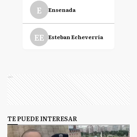
E
Ensenada
EE
Esteban Echeverría
GP
General Pueyrredón
Ads
LM
La Matanza
LP
TE PUEDE INTERESAR
La Plata