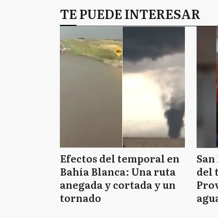
TE PUEDE INTERESAR
Efectos del temporal en
San 
Bahía Blanca: Una ruta
del 
anegada y cortada y un
Prov
tornado
agua
tie