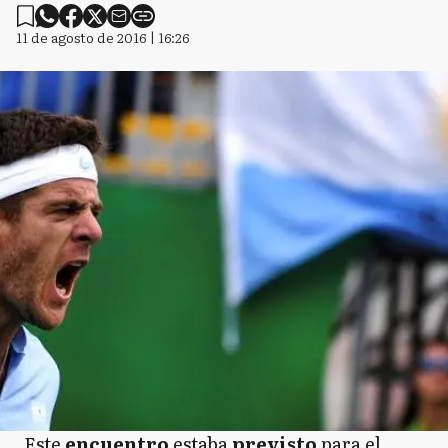
11 de agosto de 2016 | 16:26
Este
encuentro
estaba
previsto
para el