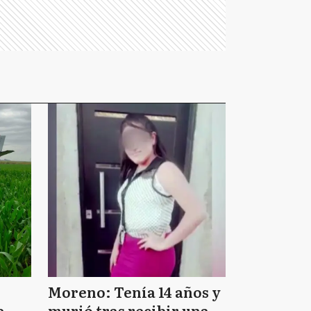
Moreno: Tenía 14 años y
e
murió tras recibir una