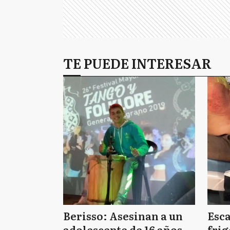
TE PUEDE INTERESAR
Berisso: Asesinan a un
Esc
adolescente de 16 años
frig