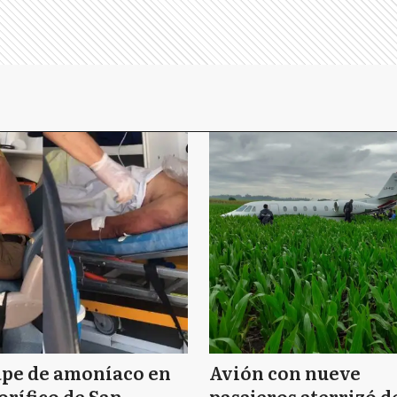
ape de amoníaco en
Avión con nueve
orífico de San
pasajeros aterrizó d