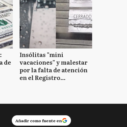
:
Insólitas "mini
a de
vacaciones" y malestar
por la falta de atención
en el Registro
Provincial de las
Personas
Añadir como fuente en