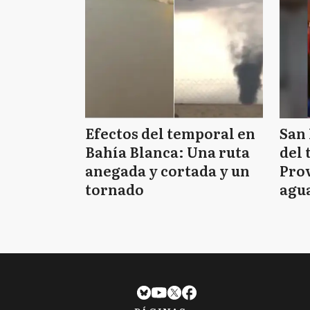
Efectos del temporal en
San 
Bahía Blanca: Una ruta
del 
anegada y cortada y un
Prov
tornado
agua
tie