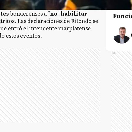
ntes
bonaerenses a "
no
"
habilitar
Funci
stritos. Las declaraciones de Ritondo se
que entró el intendente marplatense
do estos eventos.
Ads