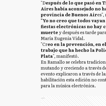
"D
espués de lo que pasó en 
Aires había aconsejado no ha
provincia de Buenos Air
es",
"Yo no creo que todos vayan 
fiestas electrónicas no hay 
muerte
y después es tarde para
María Eugenia Vidal.
"Cr
eo en la prevención, en e
trabajo que ha hecho la Poli
Plata
", manifestó.
En Ramallo se celebra tradicion
mutando y creciendo a través de
evento explicaron a través de l
habilitación esta edición no cont
para la música electrónica.
Ads