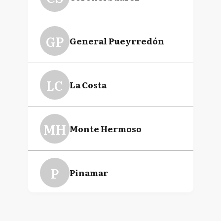
GP
General Pueyrredón
LC
La Costa
MH
Monte Hermoso
P
Pinamar
T
Tandil