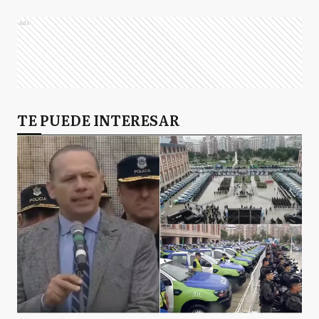
Ads
T
Tornquist
VG
TE PUEDE INTERESAR
Villa Gesell