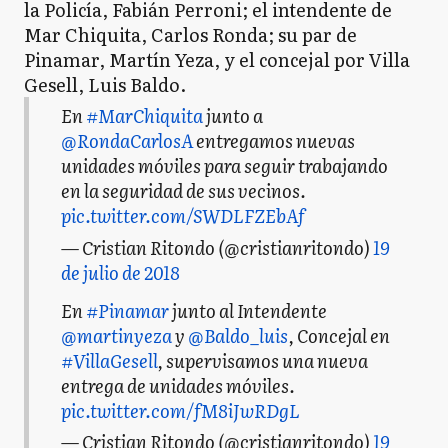
la Policía, Fabián Perroni; el intendente de
Mar Chiquita, Carlos Ronda; su par de
Pinamar, Martín Yeza, y el concejal por Villa
Gesell, Luis Baldo.
En
#MarChiquita
junto a
@RondaCarlosA
entregamos nuevas
unidades móviles para seguir trabajando
en la seguridad de sus vecinos.
pic.twitter.com/SWDLFZEbAf
— Cristian Ritondo (@cristianritondo)
19
de julio de 2018
En
#Pinamar
junto al Intendente
@martinyeza
y
@Baldo_luis
, Concejal en
#VillaGesell
, supervisamos una nueva
entrega de unidades móviles.
pic.twitter.com/fM8iJwRDgL
— Cristian Ritondo (@cristianritondo)
19