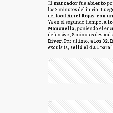
El
marcador
fue
abierto
po
los 3 minutos del inicio. Luego
del local
Ariel Rojas, con u
Ya en el segundo tiempo,
a l
Mancuello
, poniendo el encu
defensivo, 8 minutos después
River.
Por último,
a los 32,
exquisita,
selló el 4 a 1
para l
Ads
Ads