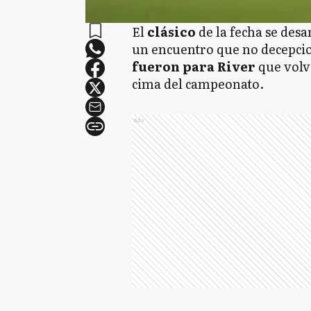
El
clásico
de la fecha se desa
un encuentro que no decepcio
fueron para River
que volvi
cima del campeonato.
Ads