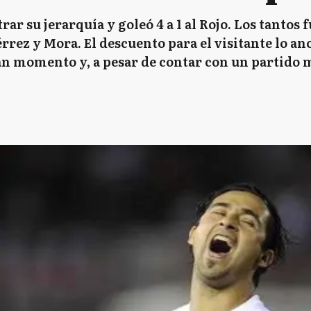
rar su jerarquía y goleó 4 a 1 al Rojo. Los tanto
érrez y Mora. El descuento para el visitante lo a
an momento y, a pesar de contar con un partido 