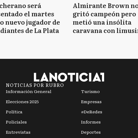
cherano será
Almirante Brown n
entado el martes
gritó campeón pero
o nuevo jugador de
metió una insólita
diantes de La Plata
caravana con limusi
y travestis
NOTICIAS POR RUBRO
Información General
Turismo
Elecciones 2025
Empresas
Política
#DeRedes
Policiales
Informes
Entrevistas
Deportes