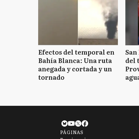
Efectos del temporal en
San 
Bahía Blanca: Una ruta
del 
anegada y cortada y un
Prov
tornado
agua
tie
PÁGINAS