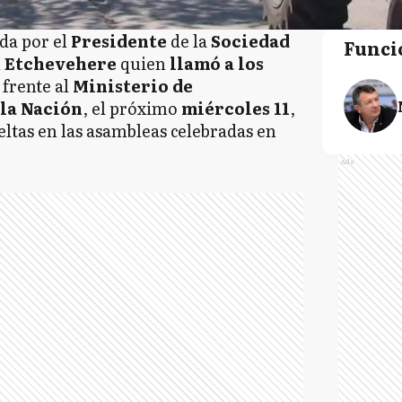
da por el
Presidente
de la
Sociedad
Funci
l
Etchevehere
quien
llamó a los
e
frente al
Ministerio de
la Nación
, el próximo
miércoles 11
,
ltas en las asambleas celebradas en
Ads