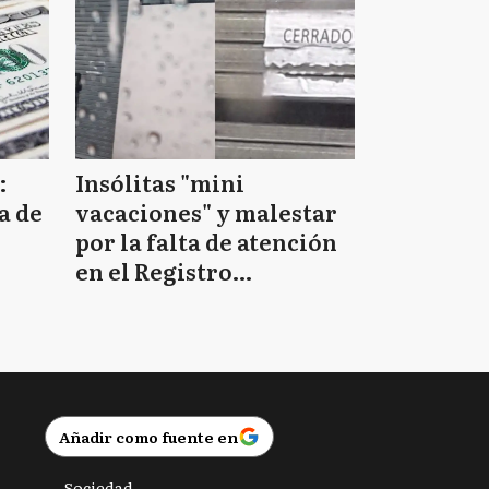
:
Insólitas "mini
a de
vacaciones" y malestar
por la falta de atención
en el Registro
Provincial de las
Personas
Añadir como fuente en
Sociedad