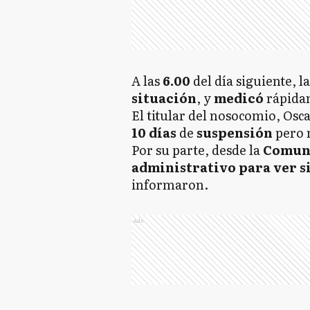
A las
6.00
del día siguiente, l
situación
, y
medicó
rápida
El titular del nosocomio, Osc
10 días
de
suspensión
pero 
Por su parte, desde la
Comu
administrativo para ver s
informaron.
Ads