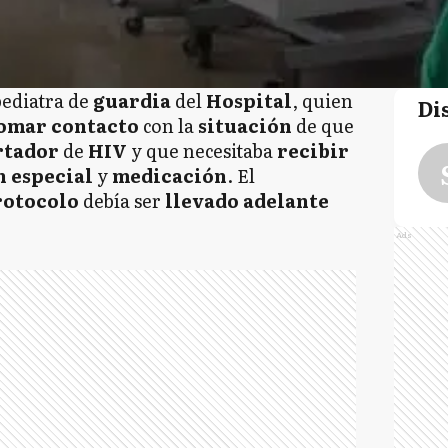
pediatra de
guardia
del
Hospital
, quien
Di
omar
contacto
con la
situación
de que
rtador
de
HIV
y que necesitaba
recibir
n especial
y
medicación
. El
rotocolo
debía ser
llevado adelante
Ads