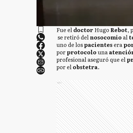
Fue el
doctor
Hugo
Rebot
, 
se retiró del
nosocomio
al
t
uno de los
pacientes
era
po
por
protocolo
una
atenció
profesional aseguró que el
p
por el
obstetra
.
Ads