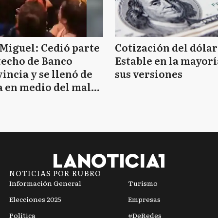
Miguel: Cedió parte
Cotización del dólar
techo de Banco
Estable en la mayorí
incia y se llenó de
sus versiones
 en medio del mal
mpo
NOTICIAS POR RUBRO
Información General
Turismo
Elecciones 2025
Empresas
Política
#DeRedes