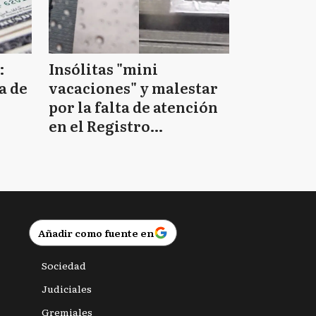
:
Insólitas "mini
a de
vacaciones" y malestar
por la falta de atención
en el Registro
Provincial de las
Personas
Añadir como fuente en
Sociedad
Judiciales
Gremiales