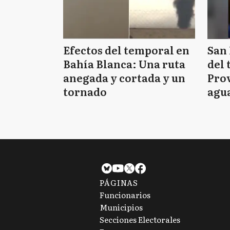
Efectos del temporal en
San 
Bahía Blanca: Una ruta
del 
anegada y cortada y un
Prov
tornado
agua
tie
PÁGINAS
Funcionarios
Municipios
Secciones Electorales