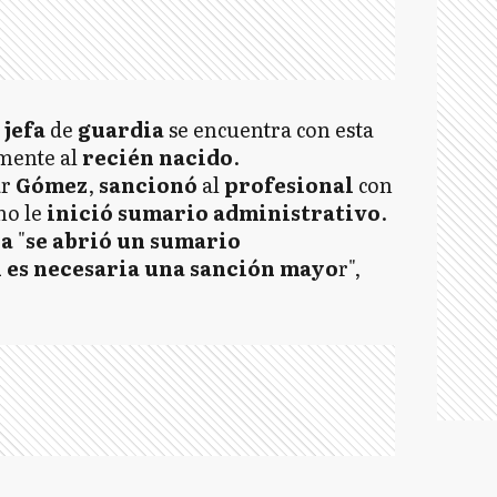
a
jefa
de
guardia
se encuentra con esta
mente al
recién
nacido
.
ar
Gómez
,
sancionó
al
profesional
con
no le
inició sumario administrativo
.
na
"
se abrió un sumario
i es necesaria una sanción mayo
r",