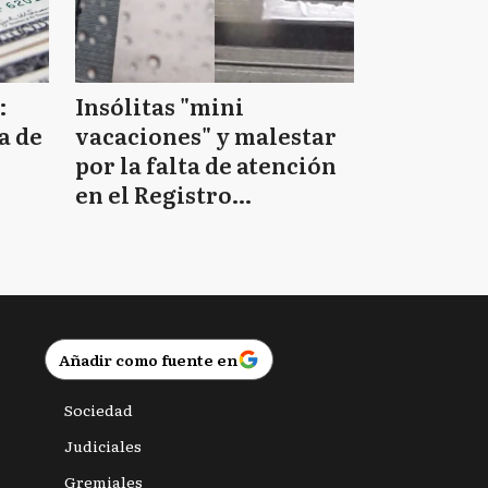
:
Insólitas "mini
a de
vacaciones" y malestar
por la falta de atención
en el Registro
Provincial de las
Personas
Añadir como fuente en
Sociedad
Judiciales
Gremiales