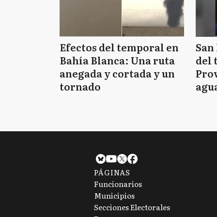
Efectos del temporal en
San 
Bahía Blanca: Una ruta
del 
anegada y cortada y un
Prov
tornado
agua
tie
PÁGINAS
Funcionarios
Municipios
Secciones Electorales