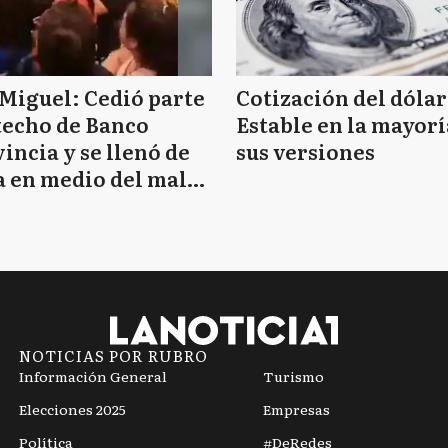
Miguel: Cedió parte
Cotización del dólar
techo de Banco
Estable en la mayorí
incia y se llenó de
sus versiones
 en medio del mal
mpo
NOTICIAS POR RUBRO
Información General
Turismo
Elecciones 2025
Empresas
Política
#DeRedes