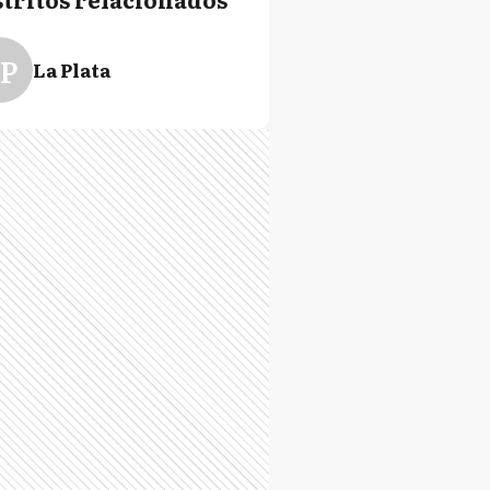
P
La Plata