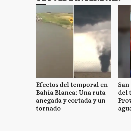
Efectos del temporal en
San 
Bahía Blanca: Una ruta
del 
anegada y cortada y un
Prov
tornado
agua
tie