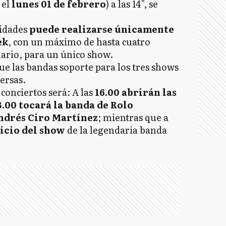
 el
lunes 01 de febrero
) a las 14", se
lidades
puede realizarse únicamente
ek
, con un máximo de hasta cuatro
uario, para un único show.
 las bandas soporte para los tres shows
ersas.
conciertos será: A las
16.00 abrirán las
8.00 tocará la banda de Rolo
Andrés Ciro Martínez
; mientras que a
nicio del show
de la legendaria banda