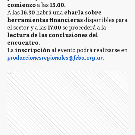
comienzo
a las
15.00.
A las
16.30
habrá una
charla sobre
herramientas financieras
disponibles para
el sector y a las
17.00
se procederá a la
lectura de las conclusiones del
encuentro.
La
inscripción
al evento podrá realizarse en
produccionesregionales@feba.org.ar
.
Ads