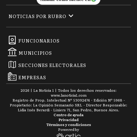
NOTICIAS POR RUBRO
FUNCIONARIOS
MUNICIPIOS
SECCIONES ELECTORALES
EMPRESAS
2026
|
La Noticia 1
| Todos los derechos reservados:
www.
lanoticia1.com
Registro de Prop. Intelectual Nº 53092474 · Edición Nº
5968
-
Propietario: La Opinión Semanario SRL - Director Responsable:
Lidia Inés Berardi - Liniers 71, San Pedro, Buenos Aires.
Centro de ayuda
Privacidad
Términos y condiciones
Powered by