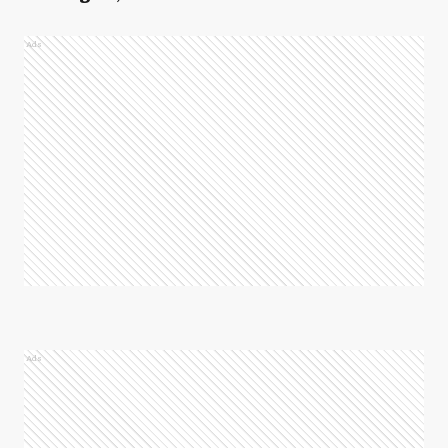
Ads
Ads