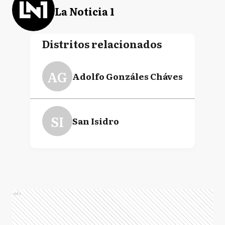
La Noticia 1
Distritos relacionados
AG
Adolfo Gonzáles Cháves
SI
San Isidro
Ads