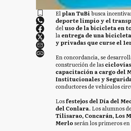
El
plan TuBi
busca incentiva
deporte limpio y el trans
del
uso de la bicicleta en t
la
entrega de una bicicleta
y privadas que curse el 1er
En concordancia, se desarrol
construcción de las
ciclovía
capacitación a cargo del 
Institucionales y Segurid
conductores de vehículos circ
Los
festejos del Día del M
del Conlara
. Los alumnos de
Tilisarao, Concarán, Los M
Merlo
serán los primeros en l