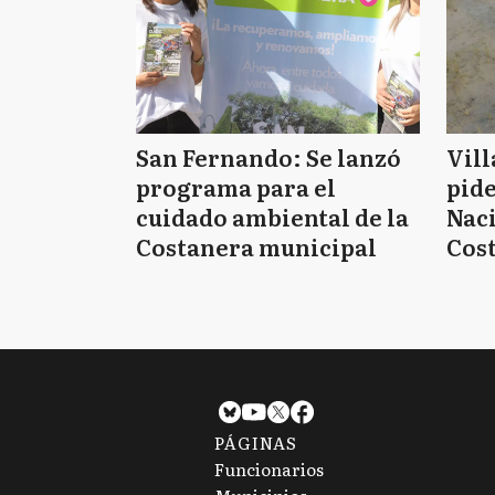
San Fernando: Se lanzó
Vill
programa para el
pide
cuidado ambiental de la
Nac
Costanera municipal
Cost
espe
PÁGINAS
Funcionarios