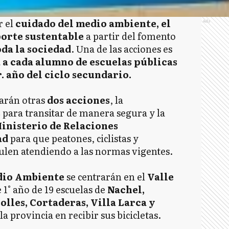
r el
cuidado del medio ambiente, el
Ads
porte sustentable
a partir del fomento
oda la sociedad
. Una de las acciones es
 a cada alumno de escuelas públicas
. año del ciclo secundario.
larán otras
dos acciones
, la
s
para transitar de manera segura y la
Ministerio de Relaciones
ad
para que peatones, ciclistas y
ulen atendiendo a las normas vigentes.
edio Ambiente
se centrarán en el
Valle
 1° año de 19 escuelas de
Nachel,
olles, Cortaderas, Villa Larca y
a provincia en recibir sus bicicletas.