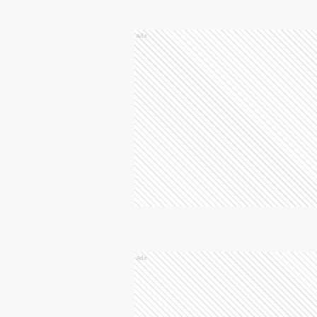
Ads
Ads