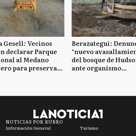
a Gesell: Vecinos
Berazategui: Denun
n declarar Parque
“nuevo avasallamie
ional al Medano
del bosque de Huds
ero para preservar
ante organismo
cies
provincial
NOTICIAS POR RUBRO
Información General
Turismo