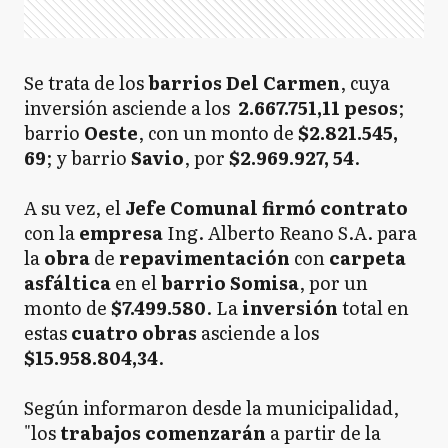
Se trata de los
barrios Del Carmen
, cuya
inversión asciende a los
2.667.751,11 pesos
;
barrio
Oeste
, con un monto de
$2.821.545,
69
; y barrio
Savio
, por
$2.969.927, 54
.
A su vez, el
Jefe Comunal
firmó
contrato
con la
empresa
Ing. Alberto Reano S.A. para
la
obra
de
repavimentación
con
carpeta
asfáltica
en el
barrio Somisa
, por un
monto de
$7.499.580
. La
inversión
total en
estas
cuatro
obras
asciende a los
$15.958.804,34
.
Según informaron desde la municipalidad,
"los
trabajos
comenzarán
a partir de la