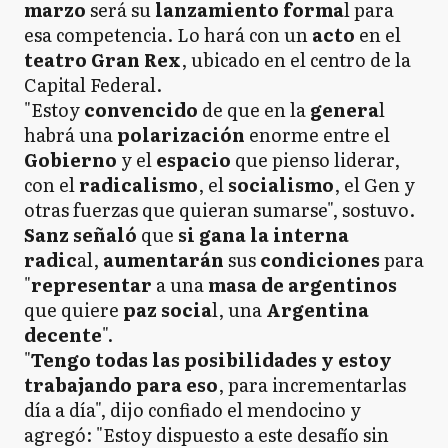
marzo
será su
lanzamiento forma
l para
esa competencia. Lo hará con un
acto
en el
teatro Gran Rex
, ubicado en el centro de la
Capital Federal.
"Estoy
convencido
de que en la
genera
l
habrá una
polarización
enorme entre el
Gobierno
y el
espacio
que pienso liderar,
con el
radicalism
o
, el
socialismo
, el Gen y
otras fuerzas que quieran sumarse", sostuvo.
Sanz señaló
que
si gana la interna
radic
al,
aumentarán
sus
condiciones
para
"
representar
a una
masa de argentinos
que quiere
paz socia
l, una
Argentina
decente
".
"
Tengo todas las posibilidades y estoy
trabajando para eso
, para incrementarlas
día a día", dijo confiado el mendocino y
agregó: "Estoy dispuesto a este desafío sin