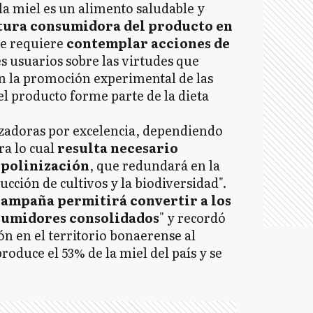
n la miel es un alimento saludable y
ltura consumidora del producto en
 se requiere
contemplar acciones de
s usuarios sobre las virtudes que
on la promoción experimental de las
l producto forme parte de la dieta
izadoras por excelencia, dependiendo
ra lo cual
resulta necesario
a polinización
, que redundará en la
cción de cultivos y la biodiversidad".
campaña permitirá convertir a los
nsumidores consolidados
" y recordó
ón en el territorio bonaerense al
produce el 53% de la miel del país y se