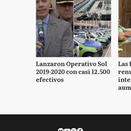
Lanzaron Operativo Sol
Las 
2019-2020 con casi 12.500
renu
efectivos
int
aum
pago