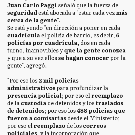
J
uan Carlo Paggi
señaló que la fuerza de
seguridad
está abocada a "estar cada vez
más
cerca de la gente".
Se está yendo "en dirección a poner en cada
cuadrícula
el policía de barrio, es decir,
6
policías por cuadrícula
, dos en cada
turno, inamovibles y
que la gente conozca
y que a su vez ellos
se
hagan conocer
por la
gente", agregó.
"Por eso los
2 mil policías
administrativos
para profundizar la
presencia policial
; por eso el
reemplazo
de la
custodia
de detenidos y los
traslados
de detenidos
; por eso los
488 policías que
fueron a comisarías
desde el Ministerio;
por eso el
reemplazo
de los
correos
policiales
, y la incorporación que