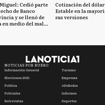
Miguel: Cedió parte
Cotización del dólar
techo de Banco
Estable en la mayorí
incia y se llenó de
sus versiones
 en medio del mal
mpo
NOTICIAS POR RUBRO
Información General
Turismo
Elecciones 2025
Empresas
Política
#DeRedes
Policiales
Informes
Entrevistas
Deportes