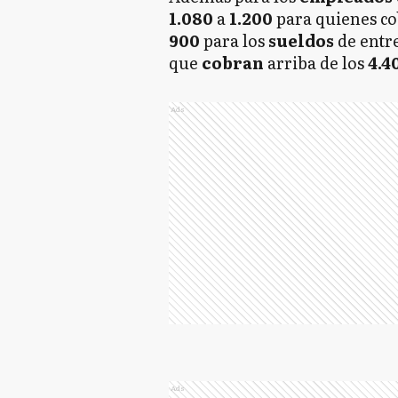
1.080
a
1.200
para quienes c
900
para los
sueldos
de entr
que
cobran
arriba de los
4.4
Ads
Ads