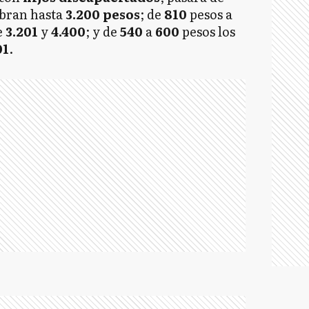
obran hasta
3.200 pesos
; de
810
pesos a
e
3.201
y
4.400
; y de
540
a
600
pesos los
01
.