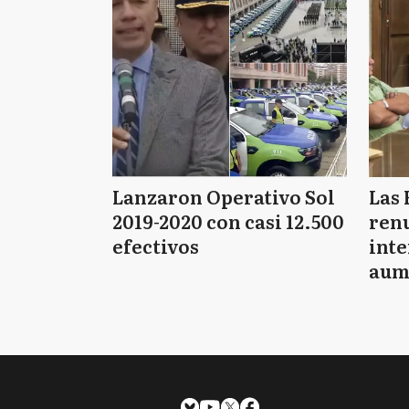
Lanzaron Operativo Sol
Las 
2019-2020 con casi 12.500
renu
efectivos
int
aum
pago