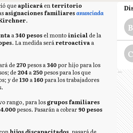
ió que
aplicará
en
territorio
Di
as
asignaciones familiares
anunciada
Kirchner
.
B
enta
a
340 pesos
el monto
inicial
de la
opes
. La medida será
retroactiva
a
C
ará de
270
pesos a
340
por hijo para los
sos; de
204
a
250
pesos para los que
Ads
os; y de
130
a
160
para los trabajadores
s.
o rango, para los
grupos familiares
14.000
pesos. Pasarán a cobrar
90 pesos
con
hijos discapacitados
, pasará de