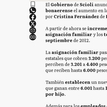
El
Gobierno
de
Scioli
anunc
bonaerense
el aumento en l
por
Cristina Fernández
de
A partir de ahora se
increm
asignación familiar
y los
t
septiembre
de 2012.
La
asignación familiar
pas
estatales que cobren
3.200
pe
perciben de
3.201
a
4.400
pes
que reciben hasta
6.000
peso
También
establecen
un nuev
que ganan entre
6.001
hasta
por hijo
.
Además para los
empleados