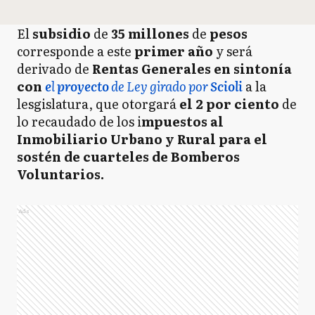
El
subsidio
de
35 millones
de
pesos
corresponde a este
primer año
y será
derivado de
Rentas Generales en sintonía
con
e
l
proyecto
de Ley girado por
Scioli
a la
lesgislatura, que otorgará
el 2 por ciento
de
lo recaudado de los i
mpuestos al
Inmobiliario Urbano y Rural para el
sostén de cuarteles de Bomberos
Voluntarios.
Ads