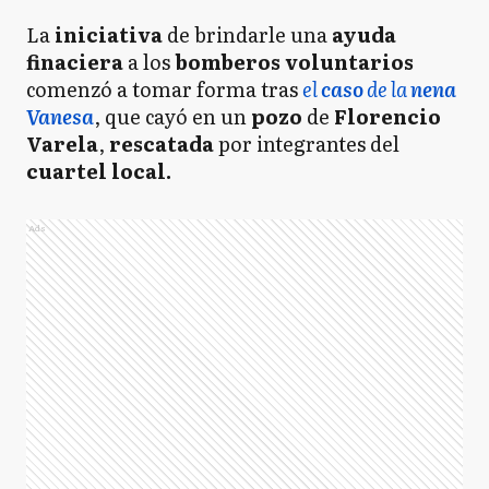
La
iniciativa
de brindarle una
ayuda
finaciera
a los
bomberos voluntarios
comenzó a tomar forma tras
el
caso
de la
nena
Vanesa
, que cayó en un
pozo
de
Florencio
Varela
,
rescatada
por integrantes del
cuartel local.
Ads