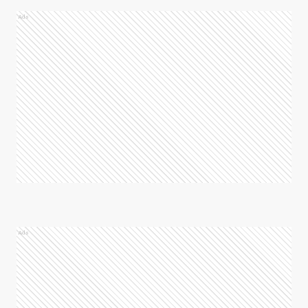
Ads
Ads