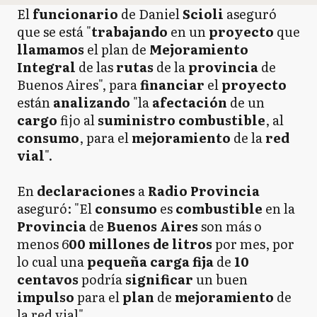
El
funcionario
de Daniel
Scioli
aseguró
que se está "
trabajando
en un
proyecto
que
llamamos
el plan de
Mejoramiento
Integral
de las
rutas
de la
provincia
de
Buenos Aires", para
financiar
el
proyecto
están
analizando
"la
afectación
de un
cargo
fijo al
suministro combustible
, al
consumo
, para el
mejoramiento
de la
red
vial
".
En
declaraciones
a
Radio Provincia
aseguró: "El
consumo
es
combustible
en la
Provincia
de
Buenos Aires
son más o
menos 6
00 millones de litros
por mes, por
lo cual una
pequeña carga fija
de
10
centavos
podría
significar
un buen
impulso
para el
plan
de
mejoramiento
de
la red vial".