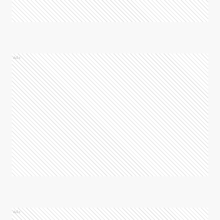
Ads
Ads