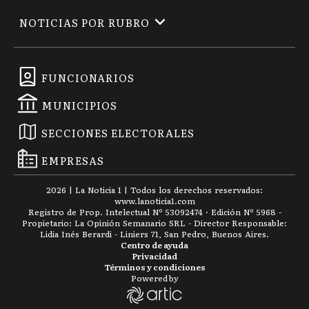
NOTICIAS POR RUBRO
FUNCIONARIOS
MUNICIPIOS
SECCIONES ELECTORALES
EMPRESAS
2026
|
La Noticia 1
| Todos los derechos reservados:
www.
lanoticia1.com
Registro de Prop. Intelectual Nº 53092474 · Edición Nº
5968
-
Propietario: La Opinión Semanario SRL - Director Responsable:
Lidia Inés Berardi - Liniers 71, San Pedro, Buenos Aires.
Centro de ayuda
Privacidad
Términos y condiciones
Powered by