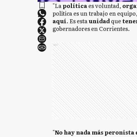
"La
política
es voluntad,
orga
política es un trabajo en equip
aquí
. Es esta
unidad
que
tene
gobernadores en Corrientes.
Ads
"
No hay nada más peronista 