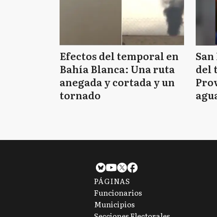
Efectos del temporal en
San 
Bahía Blanca: Una ruta
del 
anegada y cortada y un
Prov
tornado
agua
tie
PÁGINAS
Funcionarios
Municipios
Secciones Electorales