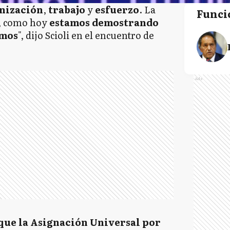
nización
,
trabajo
y
esfuerzo
. La
Funci
o, como hoy
estamos demostrando
mos
", dijo Scioli en el encuentro de
Ads
que la Asignación Universal por