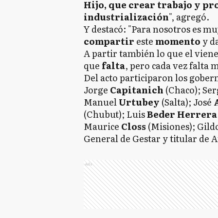
Hijo, que crear trabajo y p
industrialización
", agregó.
Y destacó: "Para nosotros es m
compartir
este
momento
y d
A partir también lo que el vien
que
falta
, pero cada vez falta 
Del acto participaron los gober
Jorge
Capitanich
(Chaco); Se
Manuel
Urtubey
(Salta); José
(Chubut); Luis
Beder Herrer
Maurice
Closs
(Misiones); Gild
General de Gestar y titular de 
Ads