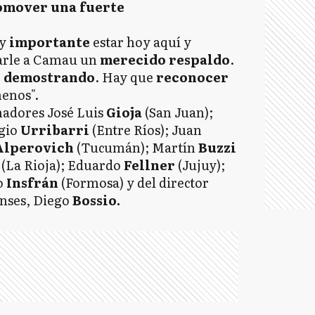
romover una fuerte
uy
importante
estar hoy aquí y
arle a Camau un
merecido
respaldo
.
e
demostrando
. Hay que
reconocer
menos".
nadores José Luis
Gioja
(San Juan);
rgio
Urribarri
(Entre Ríos); Juan
Alperovich
(Tucumán); Martín
Buzzi
a
(La Rioja); Eduardo
Fellner
(Jujuy);
o
Insfrán
(Formosa) y del director
Anses, Diego
Bossio.