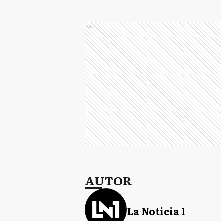
Ads
AUTOR
La Noticia 1