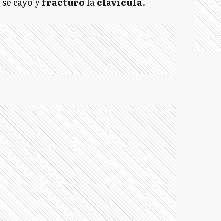
 se cayó y
fracturó
la
clavícula
.