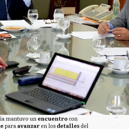
cia mantuvo un
encuentro
con
Ads
te
para
avanzar
en los
detalles
del