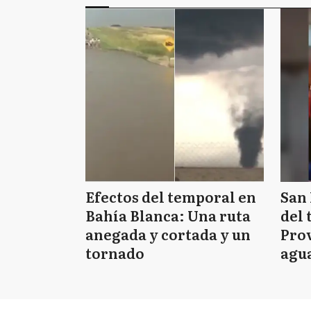
Efectos del temporal en
San 
Bahía Blanca: Una ruta
del 
anegada y cortada y un
Prov
tornado
agua
tie