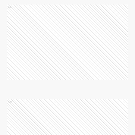
Ads
Ads