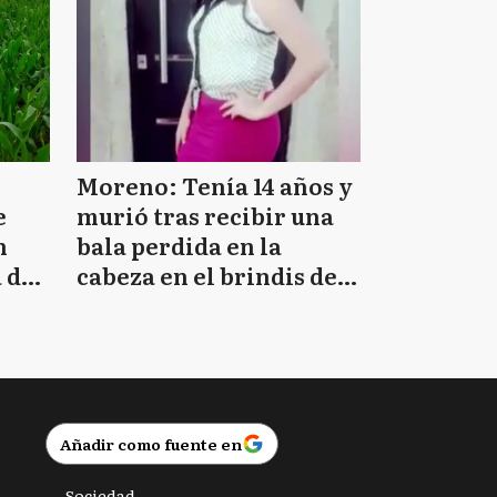
Moreno: Tenía 14 años y
e
murió tras recibir una
n
bala perdida en la
 de
cabeza en el brindis de
Navidad
Añadir como fuente en
Sociedad