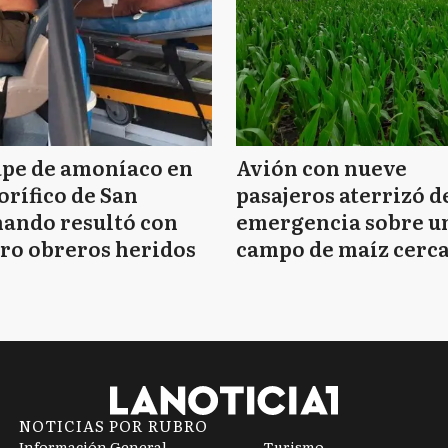
ape de amoníaco en
Avión con nueve
orífico de San
pasajeros aterrizó d
ando resultó con
emergencia sobre u
ro obreros heridos
campo de maíz cerca
Mar del Plata
NOTICIAS POR RUBRO
Información General
Turismo