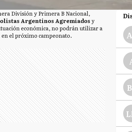
mera División y Primera B Nacional,
Di
bolistas Argentinos Agremiados
y
ituación económica, no podrán utilizar a
A
n en el próximo campeonato.
B
L