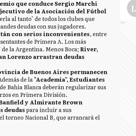
remio que conduce Sergio Marchi
L
jecutivo de la Asociación del Fútbol
erla al tanto" de todos los clubes que
Ads
randes deudas con sus jugadores.
L
stán con serios inconvenientes
, entre
esentantes de Primera A. Los más
" de la Argentina. Menos Boca;
River,
an Lorenzo arrastran deudas
rovincia de Buenos Aires permanecen
Además de la
"Academia", Estudiantes
de Bahía Blanca deberán regularizar sus
erzos en Primera División.
, Banfield y Almirante Brown
us deudas
para incluir a sus
del torneo Nacional B, que arrancará el