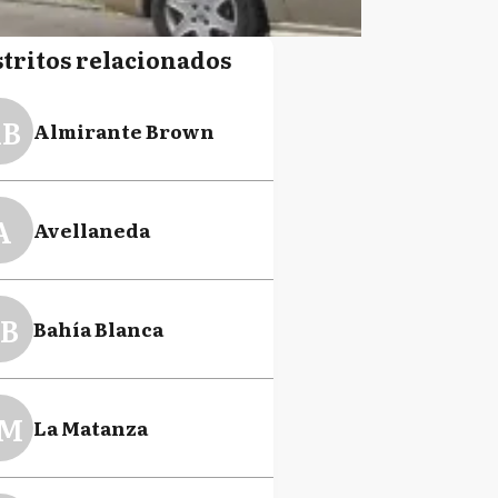
stritos relacionados
B
Almirante Brown
A
Avellaneda
B
Bahía Blanca
M
La Matanza