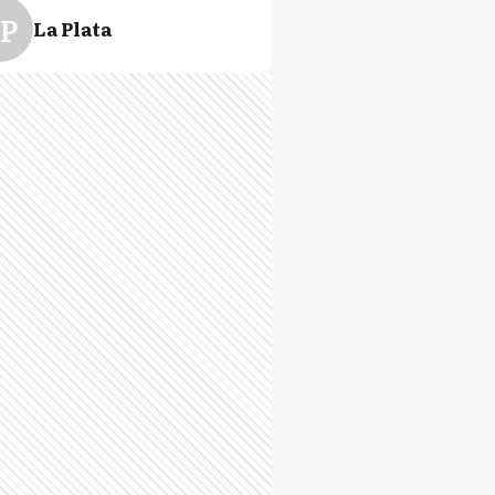
P
La Plata
D
Lomas de Zamora
T
Tigre