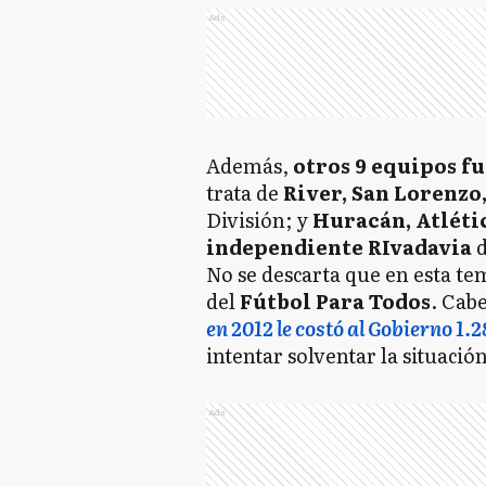
Ads
Además,
otros 9 equipos f
trata de
River, San Lorenzo,
División; y
Huracán, Atléti
independiente RIvadavia
d
No se descarta que en esta t
del
Fútbol Para Todos
. Cabe
en 2012 le costó al Gobierno 1.
intentar solventar la situació
Ads