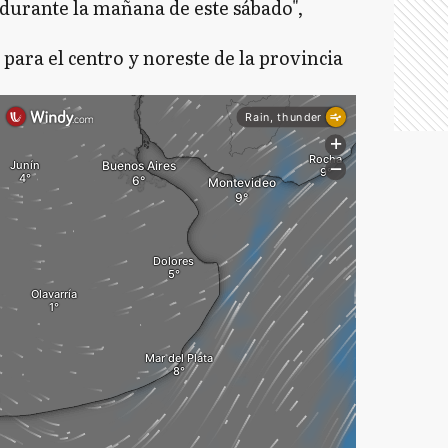
durante la mañana de este sábado",
 para el centro y noreste de la provincia