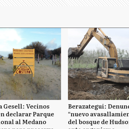
a Gesell: Vecinos
Berazategui: Denun
n declarar Parque
“nuevo avasallamie
ional al Medano
del bosque de Huds