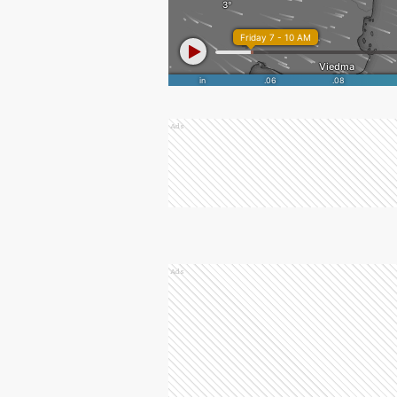
Ads
Ads