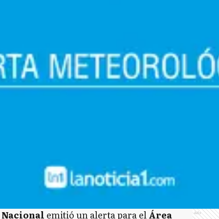
 Nacional
emitió un alerta para el
Área
Ads